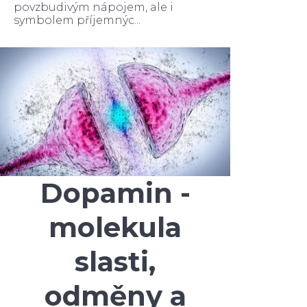
povzbudivým nápojem, ale i
symbolem příjemnýc...
Dopamin -
molekula
slasti,
odměny a