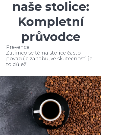
naše stolice:
Kompletní
průvodce
Prevence
Zatímco se téma stolice často
považuje za tabu, ve skutečnosti je
to důleži...