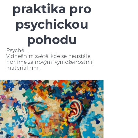
praktika pro
psychickou
pohodu
Psyché
V dnešním světě, kde se neustále
honíme za novými vymoženostmi,
materiálním...