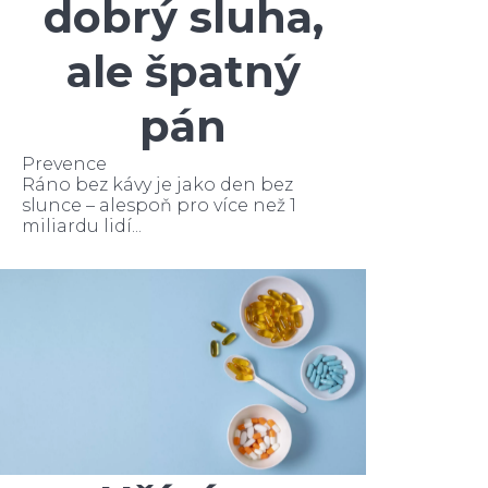
dobrý sluha,
ale špatný
pán
Prevence
Ráno bez kávy je jako den bez
slunce – alespoň pro více než 1
miliardu lidí...