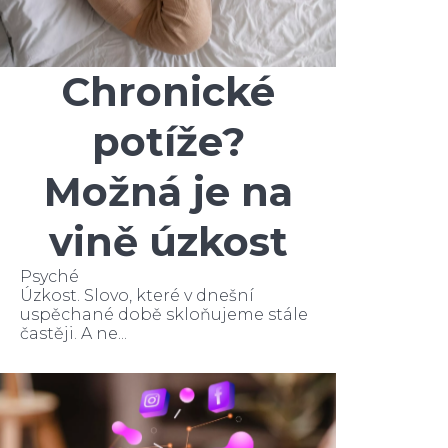
Chronické
potíže?
Možná je na
vině úzkost
Psyché
Úzkost. Slovo, které v dnešní
uspěchané době skloňujeme stále
častěji. A ne...