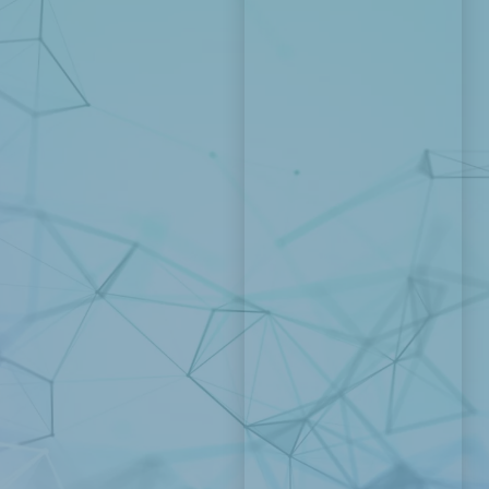
Telefon
*
+420
Hledat
E-mail
*
Upřesnění požadavku
*
Poznámka, dotaz či
zpráva pro nás