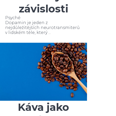
závislosti
Psyché
Dopamin je jeden z
nejdůležitějších neurotransmiterů
v lidském těle, který ...
Káva jako