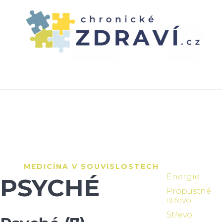
HOME
FUNKČNÍ MEDICÍNA
NAŠE PORADNA
TESTY
ČLÁNKY
CENÍK
ENGLISH INFO
MEDICÍNA V SOUVISLOSTECH
Energie
PSYCHÉ
Propustné
střevo
Střevo