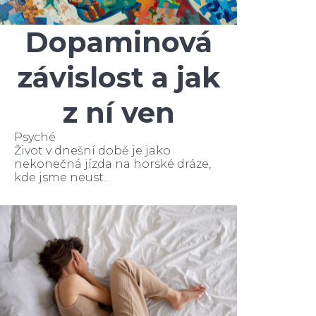
Dopaminová
závislost a jak
z ní ven
Psyché
Život v dnešní době je jako
nekonečná jízda na horské dráze,
kde jsme neust...