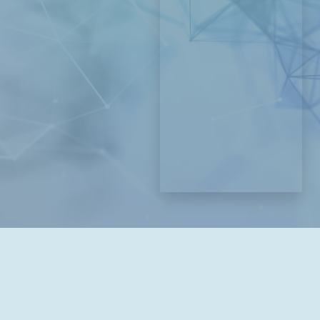
Souhlasy
*
Souhlasím
se
všeobecnými
obchodními
podmínkami
a
ochran
ou osobních údajů
Rezervace ze stránky:
Odeslat požadavek