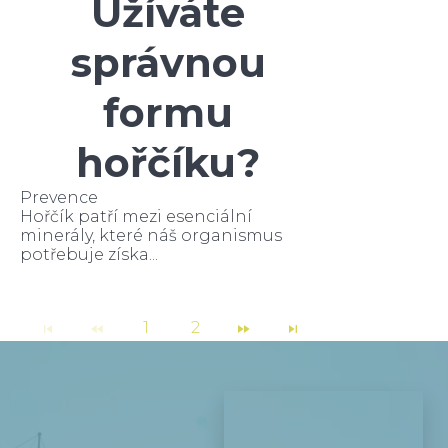
Užíváte
správnou
formu
hořčíku?
Prevence
Hořčík patří mezi esenciální
minerály, které náš organismus
potřebuje získa...
1
2
Jméno a příjmení
*