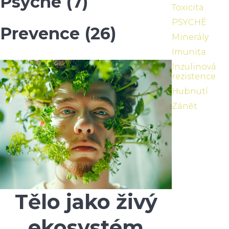
Psyché
(7)
Toxicita
PSYCHÉ
Prevence
(26)
Minerály
Imunita
Inzulinová
rezistence
Hubnutí
Zánět
Tělo jako živý
ekosystém