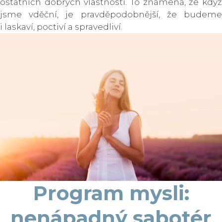
ostatních dobrých vlastností. To znamená, že když
jsme vděční, je pravděpodobnější, že budeme
i laskaví, poctiví a spravedliví.
Program mysli:
nenápadný sabotér