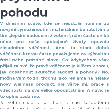
pohodu
V dnešním světě, kde se neustále honíme za
novými vymoženostmi, materiálním bohatstvím a
tím „lepším budoucím životem“, nám často uniká
něco pro naše spokojené životy opravdu
zásadního: vděčnost. Ano, ta stará dobrá
vděčnost, kterou často považujeme za kýčovitou
frázi nebo prázdné slovo. Co kdybychom však
přijali za své, že právě vděčnost je klíčem k tomu,
jak dosáhnout skutečné radosti a pohody? No,
možná vám to zní trochu jako reklama na nějaký
nový wellness produkt, ale věřte mi, práce s
vděčností má své velké opodstatnění. A navíc je
to úplně zadarmo.
Je velmi snadné se ztratit v naší každodenní
uspěchané rutině a přestat si vážit věcí, které