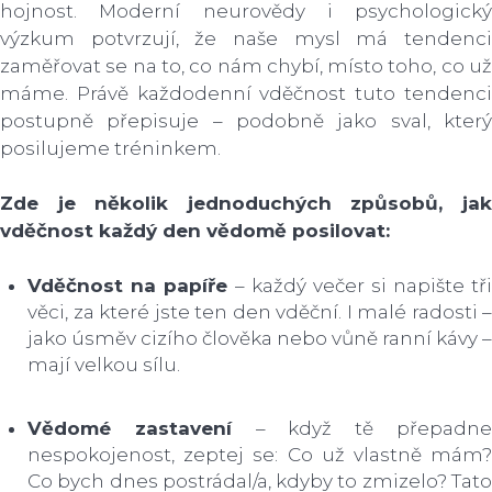
hojnost. Moderní neurovědy i psychologický
výzkum potvrzují, že naše mysl má tendenci
zaměřovat se na to, co nám chybí, místo toho, co už
máme. Právě každodenní vděčnost tuto tendenci
postupně přepisuje – podobně jako sval, který
posilujeme tréninkem.
Zde je několik jednoduchých způsobů, jak
vděčnost každý den vědomě posilovat:
Vděčnost na papíře
– každý večer si napište tři
věci, za které jste ten den vděční. I malé radosti –
jako úsměv cizího člověka nebo vůně ranní kávy –
mají velkou sílu.
Vědomé zastavení
– když tě přepadn
nespokojenost, zeptej se: Co už vlastně mám?
Co bych dnes postrádal/a, kdyby to zmizelo? Tato