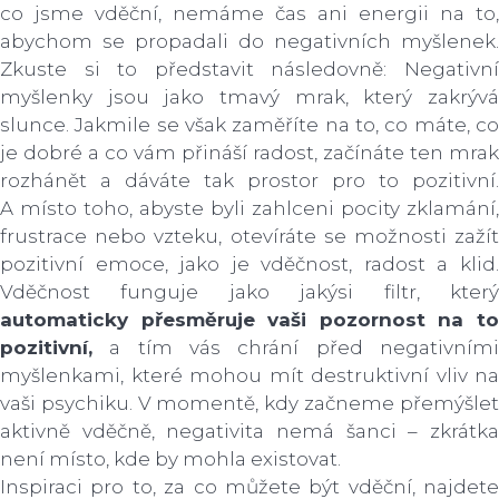
co jsme vděční, nemáme čas ani energii na to,
abychom se propadali do negativních myšlenek.
Zkuste si to představit následovně: Negativní
myšlenky jsou jako tmavý mrak, který zakrývá
slunce. Jakmile se však zaměříte na to, co máte, co
je dobré a co vám přináší radost, začínáte ten mrak
rozhánět a dáváte tak prostor pro to pozitivní.
A místo toho, abyste byli zahlceni pocity zklamání,
frustrace nebo vzteku, otevíráte se možnosti zažít
pozitivní emoce, jako je vděčnost, radost a klid.
Vděčnost funguje jako jakýsi filtr, který
automaticky přesměruje vaši pozornost na to
pozitivní,
a tím vás chrání před negativními
myšlenkami, které mohou mít destruktivní vliv na
vaši psychiku. V momentě, kdy začneme přemýšlet
aktivně vděčně, negativita nemá šanci – zkrátka
není místo, kde by mohla existovat.
Inspiraci pro to, za co můžete být vděční, najdete