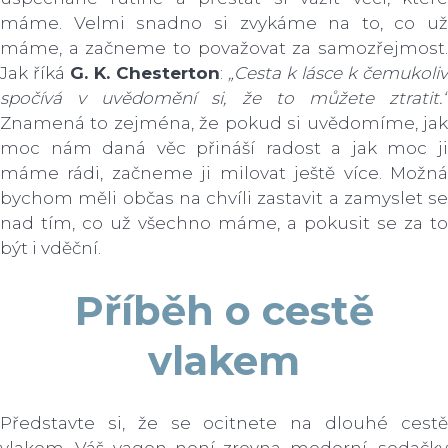
máme. Velmi snadno si zvykáme na to, co už
máme, a začneme to považovat za samozřejmost.
Jak říká
G. K. Chesterton
:
„Cesta k lásce k čemukoliv
spočívá v uvědomění si, že to můžete ztratit.“
Znamená to zejména, že pokud si uvědomíme, jak
moc nám daná věc přináší radost a jak moc ji
máme rádi, začneme ji milovat ještě více. Možná
bychom měli občas na chvíli zastavit a zamyslet se
nad tím, co už všechno máme, a pokusit se za to
být i vděční.
Příběh o cestě
vlakem
Představte si, že se ocitnete na dlouhé cestě
vlakem. Váš vagon není zrovna moderní, sedačky