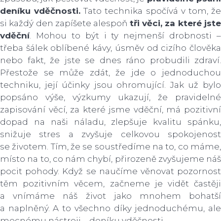
deníku vděčnosti.
Tato technika spočívá v tom, ž
si každý den zapíšete alespoň
tři věci, za které jst
vděční
. Mohou to být i ty nejmenší drobnosti –
třeba šálek oblíbené kávy, úsměv od cizího člověka
nebo fakt, že jste se dnes ráno probudili zdraví.
Přestože se může zdát, že jde o jednoduchou
techniku, její účinky jsou ohromující. Jak už bylo
popsáno výše, výzkumy ukazují, že pravidelné
zapisování věcí, za které jsme vděční, má pozitivní
dopad na naši náladu, zlepšuje kvalitu spánku,
snižuje stres a zvyšuje celkovou spokojenost
se životem. Tím, že se soustředíme na to, co máme,
místo na to, co nám chybí, přirozeně zvyšujeme náš
pocit pohody. Když se naučíme věnovat pozornost
těm pozitivním věcem, začneme je vidět častěji
a vnímáme náš život jako mnohem bohatší
a naplněný. A to všechno díky jednoduchému, ale
mocnému nástroji – deníku vděčnosti.