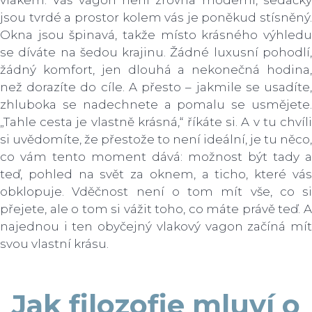
jsou tvrdé a prostor kolem vás je poněkud stísněný.
Okna jsou špinavá, takže místo krásného výhledu
se díváte na šedou krajinu. Žádné luxusní pohodlí,
žádný komfort, jen dlouhá a nekonečná hodina,
než dorazíte do cíle. A přesto – jakmile se usadíte,
zhluboka se nadechnete a pomalu se usmějete.
„Tahle cesta je vlastně krásná,“ říkáte si. A v tu chvíli
si uvědomíte, že přestože to není ideální, je tu něco,
co vám tento moment dává: možnost být tady a
teď, pohled na svět za oknem, a ticho, které vás
obklopuje. Vděčnost není o tom mít vše, co si
přejete, ale o tom si vážit toho, co máte právě teď. A
najednou i ten obyčejný vlakový vagon začíná mít
svou vlastní krásu.
Jak filozofie mluví o