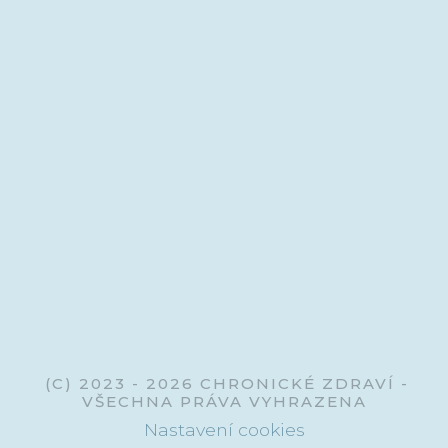
+420 224 142 346
info@chronickezdravi.cz
Chronické Zdraví
@chronickezdravi
(C) 2023 - 2026 CHRONICKÉ ZDRAVÍ -
VŠECHNA PRÁVA VYHRAZENA
Nastavení cookies