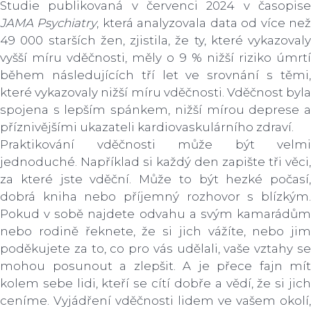
Studie publikovaná v červenci 2024 v časopise
JAMA Psychiatry
, která analyzovala data od více ne
49 000 starších žen, zjistila, že ty, které vykazovaly
vyšší míru vděčnosti, měly o 9 % nižší riziko úmrtí
během následujících tří let ve srovnání s těmi,
které vykazovaly nižší míru vděčnosti. Vděčnost byla
spojena s lepším spánkem, nižší mírou deprese a
příznivějšími ukazateli kardiovaskulárního zdraví.
Praktikování vděčnosti může být velmi
jednoduché. Například si každý den zapište tři věci,
za které jste vděční. Může to být hezké počasí,
dobrá kniha nebo příjemný rozhovor s blízkým.
Pokud v sobě najdete odvahu a svým kamarádům
nebo rodině řeknete, že si jich vážíte, nebo jim
poděkujete za to, co pro vás udělali, vaše vztahy se
mohou posunout a zlepšit. A je přece fajn mít
kolem sebe lidi, kteří se cítí dobře a vědí, že si jich
ceníme. Vyjádření vděčnosti lidem ve vašem okolí,