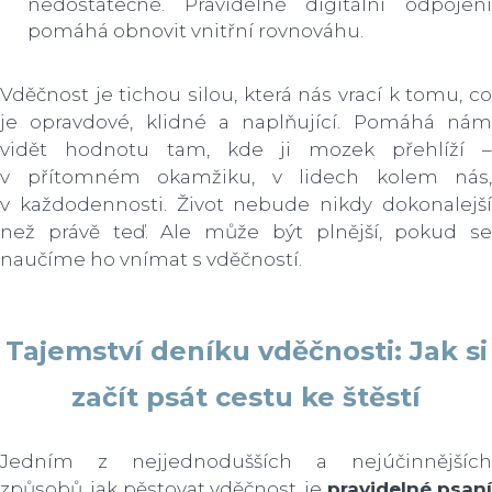
nedostatečné. Pravidelné digitální odpojení
pomáhá obnovit vnitřní rovnováhu.
Vděčnost je tichou silou, která nás vrací k tomu, co
je opravdové, klidné a naplňující. Pomáhá nám
vidět hodnotu tam, kde ji mozek přehlíží –
v přítomném okamžiku, v lidech kolem nás,
v každodennosti. Život nebude nikdy dokonalejší
než právě teď. Ale může být plnější, pokud se
naučíme ho vnímat s vděčností.
Tajemství deníku vděčnosti: Jak si
začít psát cestu ke štěstí
Jedním z nejjednodušších a nejúčinnějších
způsobů, jak pěstovat vděčnost, je
pravidelné psan