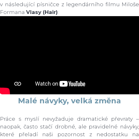
v následující písničce z legendárního filmu Miloše
Formana
Vlasy (Hair)
:
Malé návyky, velká změna
Práce s myslí nevyžaduje dramatické převraty –
naopak, často stačí drobné, ale pravidelné návyky,
které přeladí naši pozornost z nedostatku na