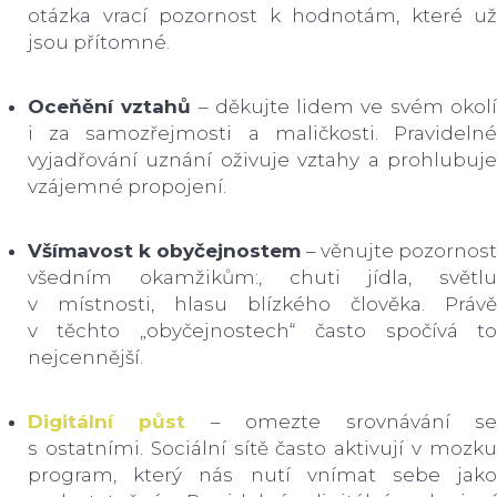
otázka vrací pozornost k hodnotám, které už
jsou přítomné.
Oceňění vztahů
– děkujte lidem ve svém okol
i za samozřejmosti a maličkosti. Pravidelné
vyjadřování uznání oživuje vztahy a prohlubuje
vzájemné propojení.
Všímavost k obyčejnostem
– věnujte pozornos
všedním okamžikům:, chuti jídla, světlu
v místnosti, hlasu blízkého člověka. Právě
v těchto „obyčejnostech“ často spočívá to
nejcennější.
Digitální půst
– omezte srovnávání s
s ostatními. Sociální sítě často aktivují v mozku
program, který nás nutí vnímat sebe jako