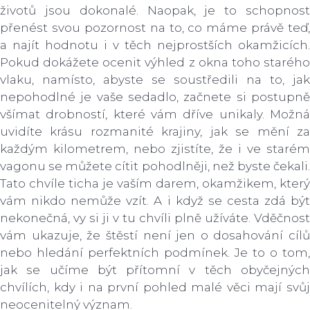
životů jsou dokonalé. Naopak, je to schopnost
přenést svou pozornost na to, co máme právě teď,
a najít hodnotu i v těch nejprostších okamžicích.
Pokud dokážete ocenit výhled z okna toho starého
vlaku, namísto, abyste se soustředili na to, jak
nepohodlné je vaše sedadlo, začnete si postupně
všímat drobností, které vám dříve unikaly. Možná
uvidíte krásu rozmanité krajiny, jak se mění za
každým kilometrem, nebo zjistíte, že i ve starém
vagonu se můžete cítit pohodlněji, než byste čekali.
Tato chvíle ticha je vaším darem, okamžikem, který
vám nikdo nemůže vzít. A i když se cesta zdá být
nekonečná, vy si ji v tu chvíli plně užíváte. Vděčnost
vám ukazuje, že štěstí není jen o dosahování cílů
nebo hledání perfektních podmínek. Je to o tom,
jak se učíme být přítomní v těch obyčejných
chvílích, kdy i na první pohled malé věci mají svůj
neocenitelný význam.