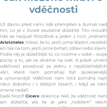
vděčnosti
Už dávno před námi lidé přemýšleli a dumali nad
tím, co je v životě skutečně důležité. Tito moudří
lidé se nazývali filozofové a jeden z nich, jménem
Aristoteles
, hlásal, že to, jestli jsme šťastní, nezáleží
ani tak na tom, jestli jsme bohatí, zdraví nebo slavní.
Podle něj je důležitější to, co nosíme v sobě – svoje
pocity a to, jak se díváme na svět. A právě umění
vděčnosti považoval za jednu z nejdůležitějších
věcí, které nám pomáhají být spokojenější
a vyrovnanější. Vděčnost nám totiž pomáhá najít
něco dobrého i v těžkých časech, i když se nám
zrovna nedaří.
Další filozof
Cicero
dokonce řekl, že vděčnost nen
jen důležitá, ale že je jako „rodičem“ všech