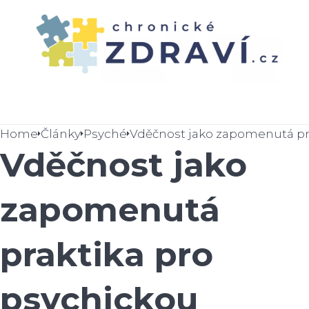
Home
Články
Psyché
Vděčnost jako
zapomenutá
praktika pro
psychickou