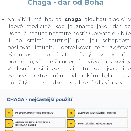
Chaga - dar od Boha
Na Sibiři má houba
chaga
dlouhou tradici 
lidové medicíně, kde je známa jako "dar od
Boha" či "houba nesmrtelnosti." Obyvatelé Sibiře
ji po staletí používají pro její schopnosti
posilovat imunitu, detoxikovat tělo, zvyšovat
výkonnost a pomáhat u různých zdravotních
problémů, včetně žaludečních vředů a rakoviny.
V drsném sibiřském klimatu, kde jsou lidé
vystaveni extrémním podmínkám, byla chaga
důležitým prostředkem k udržení zdraví a síly.