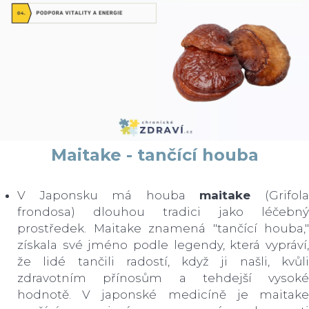
Maitake - tančící houba
V Japonsku má houba
maitake
(Grifol
frondosa) dlouhou tradici jako léčebný
prostředek. Maitake znamená "tančící houba,"
získala své jméno podle legendy, která vypráví,
že lidé tančili radostí, když ji našli, kvůli
zdravotním přínosům a tehdejší vysoké
hodnotě. V japonské medicíně je maitake