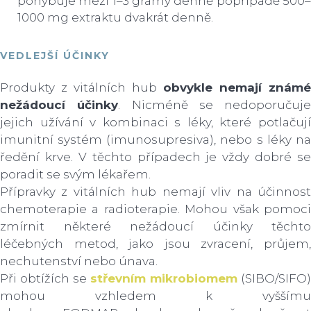
pohybuje mezi 1–3 gramy denně popřípadě 500–
1000 mg extraktu dvakrát denně.
VEDLEJŠÍ ÚČINKY
Produkty z vitálních hub
obvykle nemají známé
nežádoucí účinky
. Nicméně se nedoporučuje
jejich užívání v kombinaci s léky, které potlačují
imunitní systém (imunosupresiva), nebo s léky na
ředění krve. V těchto případech je vždy dobré se
poradit se svým lékařem.
Přípravky z vitálních hub nemají vliv na účinnost
chemoterapie a radioterapie. Mohou však pomoci
zmírnit některé nežádoucí účinky těchto
léčebných metod, jako jsou zvracení, průjem,
nechutenství nebo únava.
Při obtížích se
střevním mikrobiomem
(SIBO/SIFO)
mohou vzhledem k vyššímu