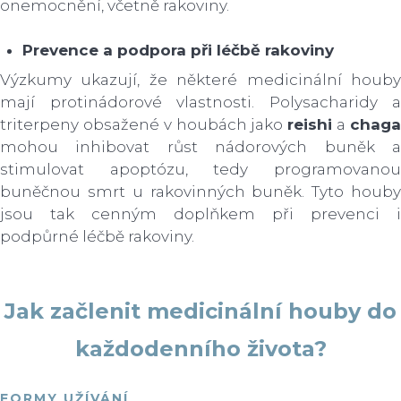
onemocnění, včetně rakoviny.
Prevence a podpora při léčbě rakoviny
Výzkumy ukazují, že některé medicinální houby
mají protinádorové vlastnosti. Polysacharidy a
triterpeny obsažené v houbách jako
reishi
a
chag
mohou inhibovat růst nádorových buněk a
stimulovat apoptózu, tedy programovanou
buněčnou smrt u rakovinných buněk. Tyto houby
jsou tak cenným doplňkem při prevenci i
podpůrné léčbě rakoviny.
Jak začlenit medicinální houby do
každodenního života?
FORMY UŽÍVÁNÍ