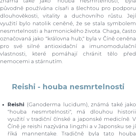
známá také jako "houba nesmrtelnosti," byla
původně používána císaři a šlechtou pro podporu
dlouhověkosti, vitality a duchovního růstu. Její
využití bylo natolik ceněné, že se stala symbolem
nesmrtelnosti a harmonického života. Chaga, často
označovaná jako "královna hub," byla v Číně ceněna
pro své silné antioxidační a imunomodulační
vlastnosti, které pomáhají chránit tělo před
nemocemi a stárnutím.
Reishi - houba nesmrtelnosti
Reishi
(Ganoderma lucidum), známá také jak
"houba nesmrtelnosti", má dlouhou historii
využití v tradiční čínské a japonské medicíně. V
Číně je reishi nazývána lingzhi a v Japonsku se jí
říká mannentake. Tradičně byla tato houba