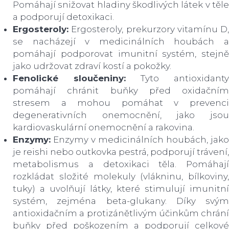
Pomáhají snižovat hladiny škodlivých látek v těle
a podporují detoxikaci.
Ergosteroly:
Ergosteroly, prekurzory vitamínu D,
se nacházejí v medicinálních houbách a
pomáhají podporovat imunitní systém, stejně
jako udržovat zdraví kostí a pokožky.
Fenolické sloučeniny:
Tyto antioxidanty
pomáhají chránit buňky před oxidačním
stresem a mohou pomáhat v prevenci
degenerativních onemocnění, jako jsou
kardiovaskulární onemocnění a rakovina.
Enzymy:
Enzymy v medicinálních houbách, jako
je reishi nebo outkovka pestrá, podporují trávení,
metabolismus a detoxikaci těla. Pomáhají
rozkládat složité molekuly (vlákninu, bílkoviny,
tuky) a uvolňují látky, které stimulují imunitní
systém, zejména beta-glukany. Díky svým
antioxidačním a protizánětlivým účinkům chrání
buňky před poškozením a podporují celkové