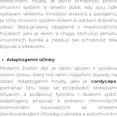
medicinální houby, je jejich schopnost posílit
imunitní systém. V dnešní době, kdy jsou lidé
vystaveni velkému množství stresorů a patogenů,
je silný imunitní systém klíčem k udržení dobrého
zdraví. Beta-glukany obsažené v medicinálních
houbách jako je reishi a chaga, stimulují aktivitu
imunitních buněk a zlepšují tak schopnost těla
bojovat s infekcemi.
Adaptogenní účinky
Moderní životní styl je často spojen s vysokou
úrovní stresu, který má velmi negativní dopady na
zdraví. Adaptogenní houby, jako je
cordyceps
pomáhají tělu lépe se přizpůsobit stresovým
situacím a podporují fyzickou i duševní výdrž.
Adaptogeny přispívají k prevenci chronických
onemocnění souvisejících se stresem
(kardiovaskulární choroby, cukrovka a autoimunitní