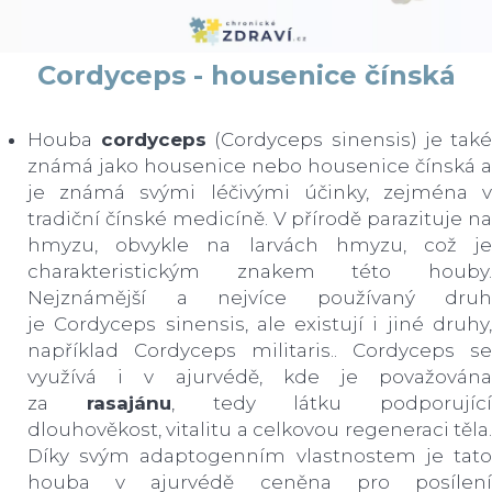
Cordyceps - housenice čínská
Houba
cordyceps
(Cordyceps sinensis) je tak
známá jako housenice nebo housenice čínská a
je známá svými léčivými účinky, zejména v
tradiční čínské medicíně. V přírodě parazituje na
hmyzu, obvykle na larvách hmyzu, což je
charakteristickým znakem této houby.
Nejznámější a nejvíce používaný druh
je Cordyceps sinensis, ale existují i jiné druhy,
například Cordyceps militaris.. Cordyceps se
využívá i v ajurvédě, kde je považována
za
rasajánu
, tedy látku podporující
dlouhověkost, vitalitu a celkovou regeneraci těla.
Díky svým adaptogenním vlastnostem je tato
houba v ajurvédě ceněna pro posílení