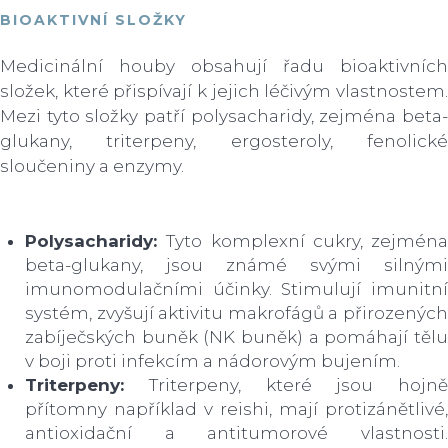
BIOAKTIVNÍ SLOŽKY
Medicinální houby obsahují řadu bioaktivních
složek, které přispívají k jejich léčivým vlastnostem.
Mezi tyto složky patří polysacharidy, zejména beta-
glukany, triterpeny, ergosteroly, fenolické
sloučeniny a enzymy.
Polysacharidy:
Tyto komplexní cukry, zejména
beta-glukany, jsou známé svými silnými
imunomodulačními účinky. Stimulují imunitní
systém, zvyšují aktivitu makrofágů a přirozených
zabíječských buněk (NK buněk) a pomáhají tělu
v boji proti infekcím a nádorovým bujením.
Triterpeny:
Triterpeny, které jsou hojně
přítomny například v reishi, mají protizánětlivé,
antioxidační a antitumorové vlastnosti.