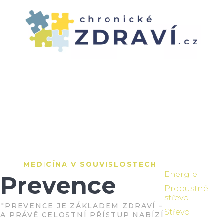
HOME
FUNKČNÍ MEDICÍNA
NAŠE PORADNA
TESTY
ČLÁNKY
CENÍK
ENGLISH INFO
MEDICÍNA V SOUVISLOSTECH
Energie
Prevence
Propustné
střevo
"PREVENCE JE ZÁKLADEM ZDRAVÍ –
Střevo
A PRÁVĚ CELOSTNÍ PŘÍSTUP NABÍZÍ