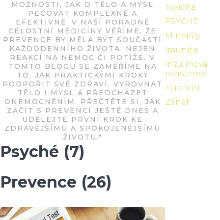
MOŽNOSTI, JAK O TĚLO A MYSL
Toxicita
PEČOVAT KOMPLEXNĚ A
PSYCHÉ
EFEKTIVNĚ. V NAŠÍ PORADNĚ
CELOSTNÍ MEDICÍNY VĚŘÍME, ŽE
Minerály
PREVENCE BY MĚLA BÝT SOUČÁSTÍ
KAŽDODENNÍHO ŽIVOTA, NEJEN
Imunita
REAKCÍ NA NEMOC ČI POTÍŽE. V
Inzulinová
TOMTO BLOGU SE ZAMĚŘÍME NA
rezistence
TO, JAK PRAKTICKÝMI KROKY
PODPOŘIT SVÉ ZDRAVÍ, VYROVNAT
Hubnutí
TĚLO I MYSL A PŘEDCHÁZET
ONEMOCNĚNÍM. PŘEČTĚTE SI, JAK
Zánět
ZAČÍT S PREVENCÍ JEŠTĚ DNES A
UDĚLEJTE PRVNÍ KROK KE
ZDRAVĚJŠÍMU A SPOKOJENĚJŠÍMU
ŽIVOTU."
Psyché
(7)
Prevence
(26)