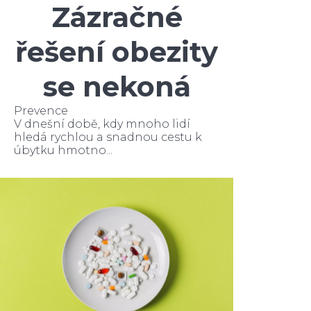
Zázračné
řešení obezity
se nekoná
Prevence
V dnešní době, kdy mnoho lidí
hledá rychlou a snadnou cestu k
úbytku hmotno...