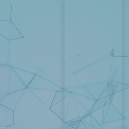
Telefon
*
+420
Hledat
E-mail
*
Upřesnění požadavku
*
Poznámka, dotaz či
zpráva pro nás