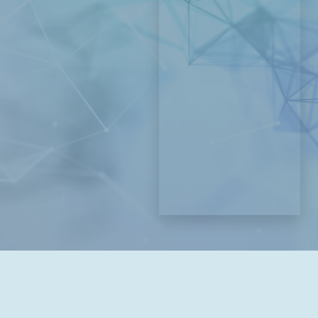
Souhlasy
*
Souhlasím
se
všeobecnými
obchodními
podmínkami
a
ochran
ou osobních údajů
Rezervace ze stránky:
Odeslat požadavek