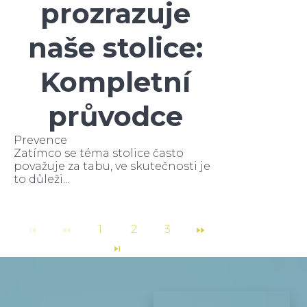
prozrazuje
naše stolice:
Kompletní
průvodce
Prevence
Zatímco se téma stolice často
považuje za tabu, ve skutečnosti je
to důleži...
1
2
3
Jméno a příjmení
*