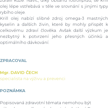
zdraví kůže. Navíc, díky obsahu fosfolipidů, se krill
olej lépe vstřebává v těle ve srovnání s jinými typy
rybího oleje.
Krill olej nabízí slibné zdroj omega-3 mastných
kyselin a dalších živin, které by mohly přispět k
celkovému zdraví člověka. Avšak další výzkum je
nezbytný k potvrzení jeho přesných účinků a
optimálního dávkování.
ZPRACOVAL
Mgr. DAVID ČECH
specialista na výživu a prevenci
POZNÁMKA
Popisovaná zdravotní témata nemohou být