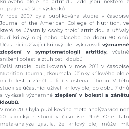
krilového oleje na artritidu. Zde jsou některé z
nejzajímavějších výsledků:
V roce 2007 byla publikována studie v časopise
Journal of the American College of Nutrition, ve
které se účastnily osoby trpící artritidou a užívaly
buď krilový olej nebo placebo po dobu 90 dnů.
Účastníci užívající krilový olej vykazovali
významné
zlepšení v symptomatologii artritidy,
včetně
snížení bolesti a ztuhlosti kloubů.
Další studie, publikovaná v roce 2011 v časopise
Nutrition Journal, zkoumala účinky krilového oleje
na bolest a zánět u lidí s osteoartritidou. V této
studii se účastníci užívali krilový olej po dobu 7 dnů
a vykázali významné
zlepšení v bolesti a zánět
kloubů.
V roce 2013 byla publikována meta-analýza více než
20 klinických studií v časopise PLoS One. Tato
meta-analýza zjistila, že krilový olej může mít