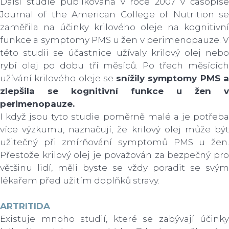
Další studie publikovaná v roce 2007 v časopise
Journal of the American College of Nutrition se
zaměřila na účinky krilového oleje na kognitivní
funkce a symptomy PMS u žen v perimenopauze. V
této studii se účastnice užívaly krilový olej nebo
rybí olej po dobu tří měsíců. Po třech měsících
užívání krilového oleje se
snížily symptomy PMS 
zlepšila se kognitivní funkce u žen v
perimenopauze.
I když jsou tyto studie poměrně malé a je potřeba
více výzkumu, naznačují, že krilový olej může být
užitečný při zmírňování symptomů PMS u žen.
Přestože krilový olej je považován za bezpečný pro
většinu lidí, měli byste se vždy poradit se svým
lékařem před užitím doplňků stravy.
ARTRITIDA
Existuje mnoho studií, které se zabývají účinky