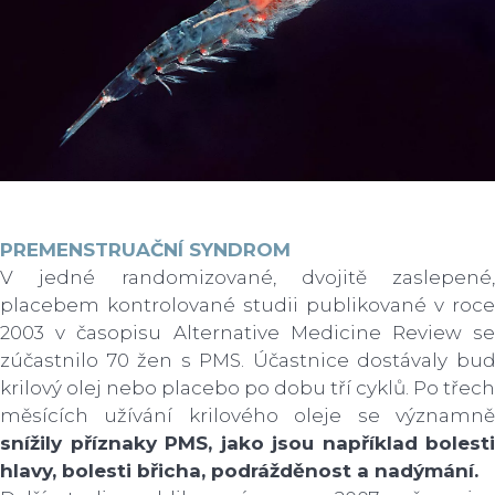
PREMENSTRUAČNÍ SYNDROM
V jedné randomizované, dvojitě zaslepené,
placebem kontrolované studii publikované v roce
2003 v časopisu Alternative Medicine Review se
zúčastnilo 70 žen s PMS. Účastnice dostávaly buď
krilový olej nebo placebo po dobu tří cyklů. Po třech
měsících užívání krilového oleje se významně
snížily příznaky PMS, jako jsou například bolesti
hlavy, bolesti břicha, podrážděnost a nadýmání.