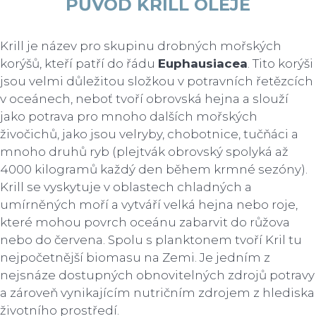
PŮVOD KRILL OLEJE
Krill je název pro skupinu drobných mořských
korýšů, kteří patří do řádu
Euphausiacea
. Tito korýši
jsou velmi důležitou složkou v potravních řetězcích
v oceánech, neboť tvoří obrovská hejna a slouží
jako potrava pro mnoho dalších mořských
živočichů, jako jsou velryby, chobotnice, tučňáci a
mnoho druhů ryb (plejtvák obrovský spolyká až
4000 kilogramů každý den během krmné sezóny).
Krill se vyskytuje v oblastech chladných a
umírněných moří a vytváří velká hejna nebo roje,
které mohou povrch oceánu zabarvit do růžova
nebo do červena. Spolu s planktonem tvoří Kril tu
nejpočetnější biomasu na Zemi. Je jedním z
nejsnáze dostupných obnovitelných zdrojů potravy
a zároveň vynikajícím nutričním zdrojem z hlediska
životního prostředí.