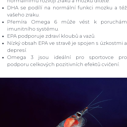
normálnímu rozvoji zraku a mozku dítěte.
DHA se podílí na normální funkci mozku a též
vašeho zraku.
Přemíra Omega 6 může vést k poruchám
imunitního systému.
EPA podporuje zdraví kloubů a vazů.
Nízký obsah EPA ve stravě je spojen s úzkostmi a
depresí.
Omega 3 jsou ideální pro sportovce pro
podporu celkových pozitivních efektů cvičení.