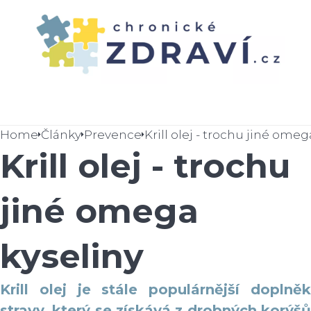
Home
Články
Prevence
Krill olej - trochu jiné omeg
Krill olej - trochu
jiné omega
kyseliny
Krill olej je stále populárnější doplněk
stravy, který se získává z drobných korýšů