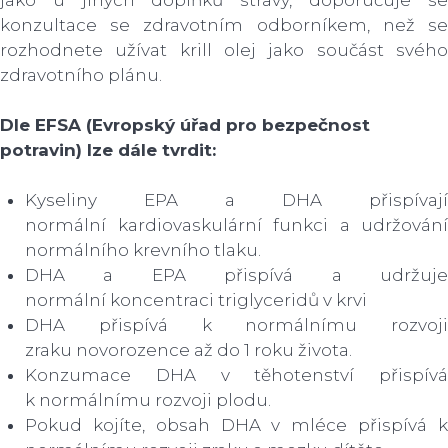
jako u jiných doplňků stravy, doporučuje se
konzultace se zdravotním odborníkem, než se
rozhodnete užívat krill olej jako součást svého
zdravotního plánu.
Dle EFSA (Evropský úřad pro bezpečnost
potravin) lze dále tvrdit:
Kyseliny EPA a DHA přispívají
normální kardiovaskulární funkci a udržování
normálního krevního tlaku.
DHA a EPA přispívá a udržuje
normální koncentraci triglyceridů v krvi
DHA přispívá k normálnímu rozvoji
zraku novorozence až do 1 roku života.
Konzumace DHA v těhotenství přispívá
k normálnímu rozvoji plodu.
Pokud kojíte, obsah DHA v mléce přispívá k